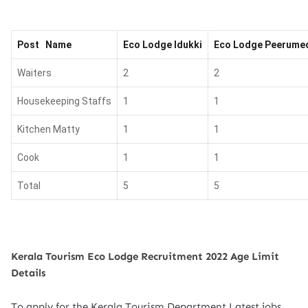
Post Name
Eco Lodge Idukki
Eco Lodge Peerume
Waiters
2
2
Housekeeping Staffs
1
1
Kitchen Matty
1
1
Cook
1
1
Total
5
5
Kerala Tourism Eco Lodge Recruitment 2022 Age Limit
Details
To apply for the Kerala Tourism Department Latest jobs,