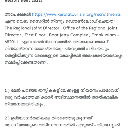
Recruitment 2022?
അപേക്ഷകൾ
https://www.keralatourism.org/recruitments
എന്ന വെബ് സൈറ്റിൽ നിന്നും ഡൌൺലോഡ് ചെയ്ത് ‘
The Regional Joint Director , Office of the Regional Joint
Director , First Floor , Boat Jetty Complex , Ernakualam –
682011 ‘ എന്ന മേൽവിലാസത്തിൽ അയക്കേണ്ടതാണ്
വിദ്യാഭ്യാസ യോഗ്യതയും പ്രവൃത്തി പരിചയവും
തെളിയിക്കുന്ന രേഖകളുടെ കോപ്പികൾ അപേക്ഷയോടൊപ്പം
സമർപ്പിക്കേണ്ടതാണ് .
1 ) മേൽ പറഞ്ഞ തസ്തികകളിലേക്കുള്ള നിയമനം പരമാവധി
ഒരു വർഷത്തേക്ക് കരാർ അടിസ്ഥാനത്തിൽ താൽകാലിക
നിയമനമായിരിക്കും .
2 ) ഉദ്യോഗർത്ഥികളെ തിരഞ്ഞെടുക്കുന്നത്
യോഗ്യതയുടെ അടിസ്ഥാനത്തിൽ എഴുത്ത് പരീക്ഷ സ്കിൽ