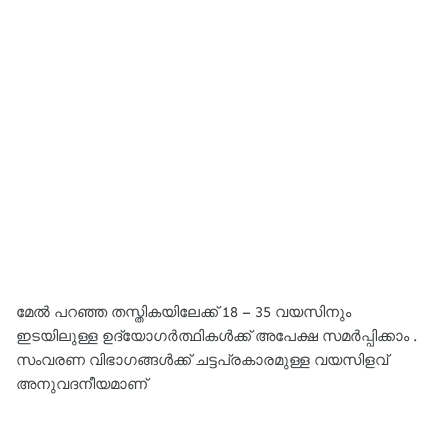
മേൽ പറഞ്ഞ തസ്തികയിലേക്ക് 18 – 35 വയസിനും
ഇടയിലുള്ള ഉദ്യോഗർത്ഥികൾക്ക് അപേക്ഷ സമർപ്പിക്കാം .
സംവരണ വിഭാഗങ്ങൾക്ക് ചട്ടപ്രകാരമുള്ള വയസിളവ്
അനുവദനീയമാണ്