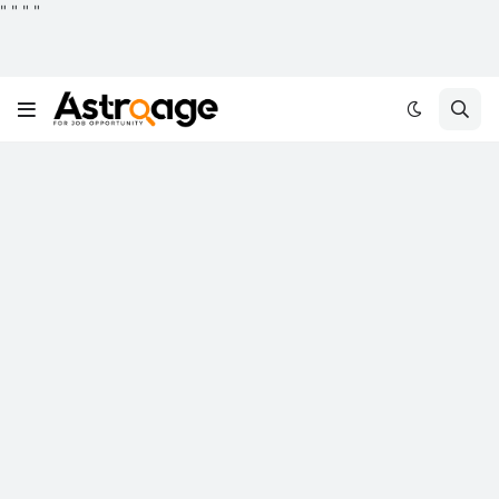
"
"
"
"