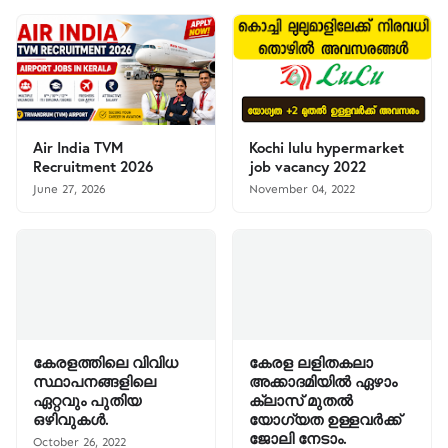
Air India TVM
Kochi lulu hypermarket
Recruitment 2026
job vacancy 2022
June 27, 2026
November 04, 2022
കേരളത്തിലെ വിവിധ
കേരള ലളിതകലാ
സ്ഥാപനങ്ങളിലെ
അക്കാദമിയിൽ ഏഴാം
ഏറ്റവും പുതിയ
ക്ലാസ് മുതൽ
ഒഴിവുകൾ.
യോഗ്യത ഉള്ളവർക്ക്
ജോലി നേടാം.
October 26, 2022