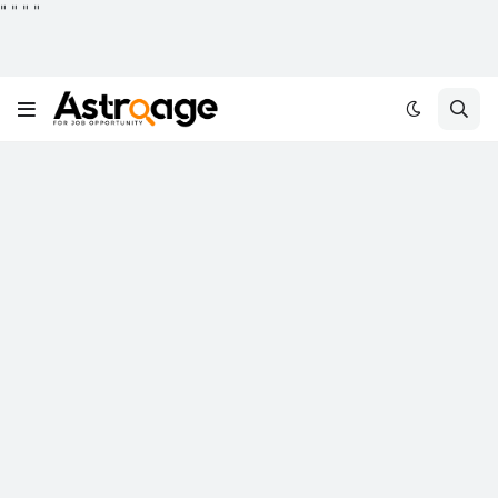
"
"
"
"