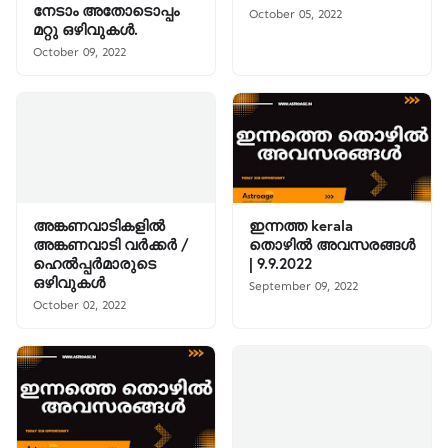
നേടാം അതോടൊപ്പം
October 05, 2022
മറ്റു ഒഴിവുകൾ.
October 09, 2022
അങ്കണവാടികളിൽ
ഇന്നത്ത kerala
അങ്കണവാടി വർക്കർ /
തൊഴിൽ അവസരങ്ങൾ
ഹെൽപ്പർമാരുടെ
| 9.9.2022
ഒഴിവുകൾ
September 09, 2022
October 02, 2022