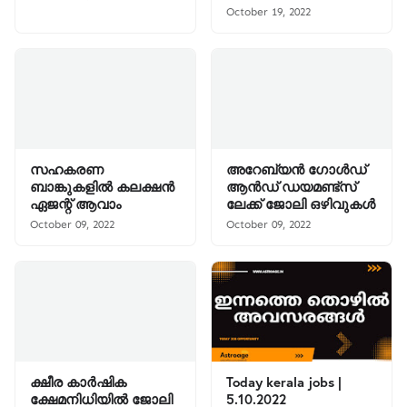
October 19, 2022
സഹകരണ
അറേബ്യൻ ഗോൾഡ്
ബാങ്കുകളിൽ കലക്ഷൻ
ആൻഡ് ഡയമണ്ട്സ്
ഏജന്റ് ആവാം
ലേക്ക് ജോലി ഒഴിവുകൾ
October 09, 2022
October 09, 2022
ക്ഷീര കാർഷിക
Today kerala jobs |
ക്ഷേമനിധിയിൽ ജോലി
5.10.2022