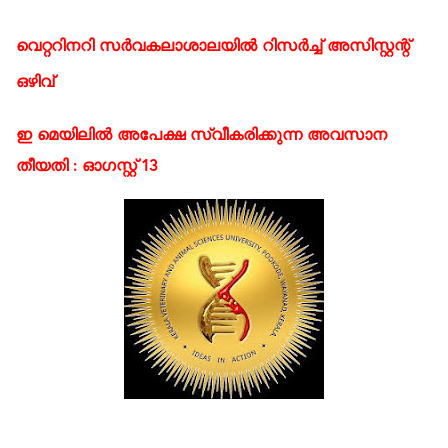
വെറ്ററിനറി സർവകലാശാലയിൽ റിസർച്ച് അസിസ്റ്റന്റ്
ഒഴിവ്
ഇ മെയിലിൽ അപേക്ഷ സ്വീകരിക്കുന്ന അവസാന
തീയതി : ഓഗസ്റ്റ് 13