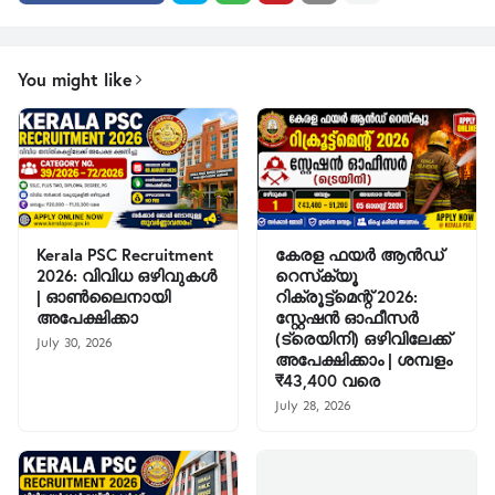
You might like
Kerala PSC Recruitment
കേരള ഫയർ ആൻഡ്
2026: വിവിധ ഒഴിവുകൾ
റെസ്‌ക്യൂ
| ഓൺലൈനായി
റിക്രൂട്ട്മെന്റ് 2026:
അപേക്ഷിക്കാ
സ്റ്റേഷൻ ഓഫീസർ
(ട്രെയിനി) ഒഴിവിലേക്ക്
July 30, 2026
അപേക്ഷിക്കാം | ശമ്പളം
₹43,400 വരെ
July 28, 2026