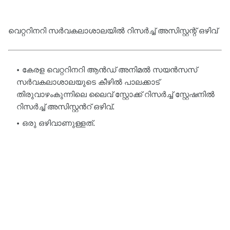
വെറ്ററിനറി സർവകലാശാലയിൽ റിസർച്ച് അസിസ്റ്റന്റ് ഒഴിവ്
കേരള വെറ്ററിനറി ആൻഡ് അനിമൽ സയൻസസ്
സർവകലാശാലയുടെ കീഴിൽ പാലക്കാട്
തിരുവാഴംകുന്നിലെ ലൈവ് സ്റ്റോക്ക് റിസർച്ച് സ്റ്റേഷനിൽ
റിസർച്ച് അസിസ്റ്റൻറ് ഒഴിവ്.
ഒരു ഒഴിവാണുള്ളത്.