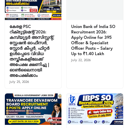
കേരള PSC
Union Bank of India SO
റിക്രൂട്ട്മെന്റ് 2026:
Recruitment 2026:
കമ്പ്യൂട്ടർ അസിസ്റ്റന്റ്,
Apply Online for 395
സ്റ്റേഷൻ ഓഫീസർ,
Officer & Specialist
സ്റ്റോർ കീപ്പർ, ഫിറ്റർ
Officer Posts – Salary
ഉൾപ്പെടെ വിവിധ
Up to ₹1.40 Lakh
തസ്തികകളിലേക്ക്
July 22, 2026
അപേക്ഷ ക്ഷണിച്ചു |
ഓൺലൈനായി
അപേക്ഷിക്കാം
July 25, 2026