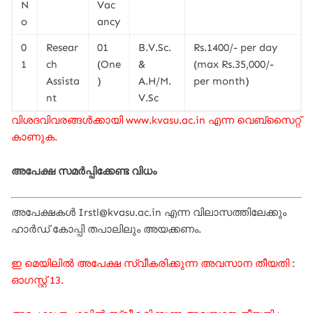
N
Vac
o
ancy
0
Resear
01
B.V.Sc.
Rs.1400/- per day
1
ch
(One
&
(max Rs.35,000/-
Assista
)
A.H/M.
per month)
nt
V.Sc
വിശദവിവരങ്ങൾക്കായി www.kvasu.ac.in എന്ന വെബ്സൈറ്റ്
കാണുക.
അപേക്ഷ സമർപ്പിക്കേണ്ട വിധം
അപേക്ഷകൾ Irstl@kvasu.ac.in എന്ന വിലാസത്തിലേക്കും
ഹാർഡ് കോപ്പി തപാലിലും അയക്കണം.
ഇ മെയിലിൽ അപേക്ഷ സ്വീകരിക്കുന്ന അവസാന തീയതി :
ഓഗസ്റ്റ് 13.