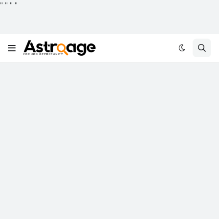
"
"
"
"