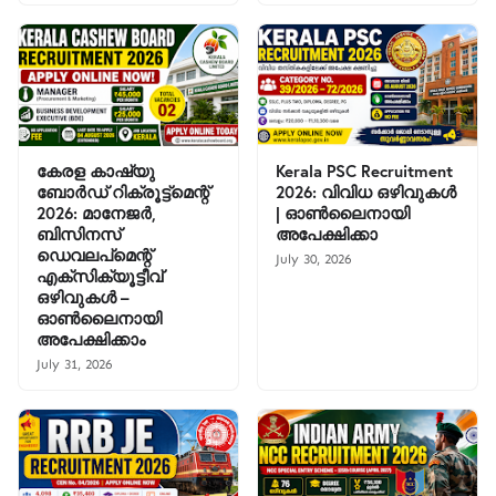
കേരള കാഷ്യു
Kerala PSC Recruitment
ബോർഡ് റിക്രൂട്ട്മെന്റ്
2026: വിവിധ ഒഴിവുകൾ
2026: മാനേജർ,
| ഓൺലൈനായി
ബിസിനസ്
അപേക്ഷിക്കാ
ഡെവലപ്‌മെന്റ്
July 30, 2026
എക്സിക്യൂട്ടീവ്
ഒഴിവുകൾ –
ഓൺലൈനായി
അപേക്ഷിക്കാം
July 31, 2026