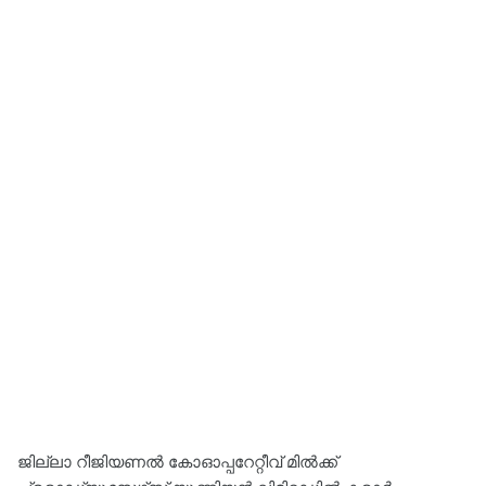
ജില്ലാ റീജിയണൽ കോഓപ്പറേറ്റീവ് മിൽക്ക്