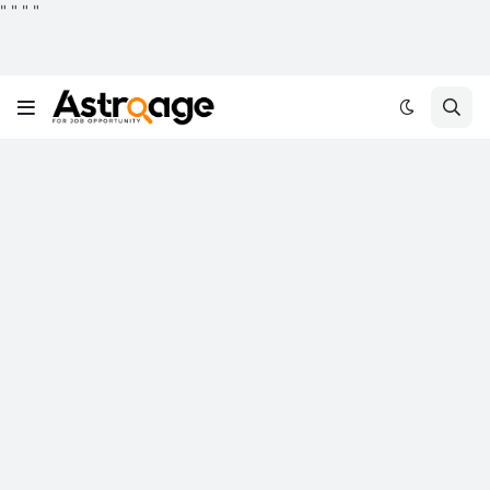
"
"
"
"