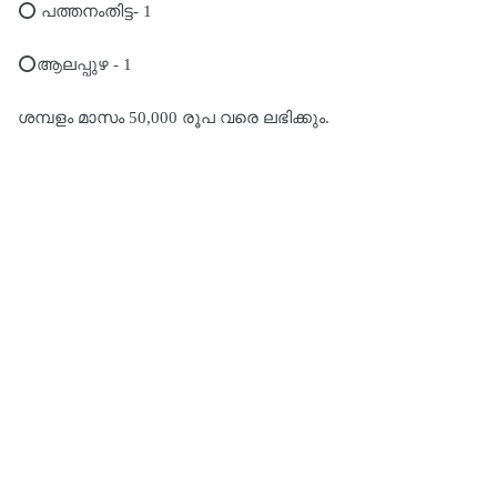
⭕️ പത്തനംതിട്ട- 1
⭕️ആലപ്പുഴ - 1
ശമ്പളം മാസം 50,000 രൂപ വരെ ലഭിക്കും.