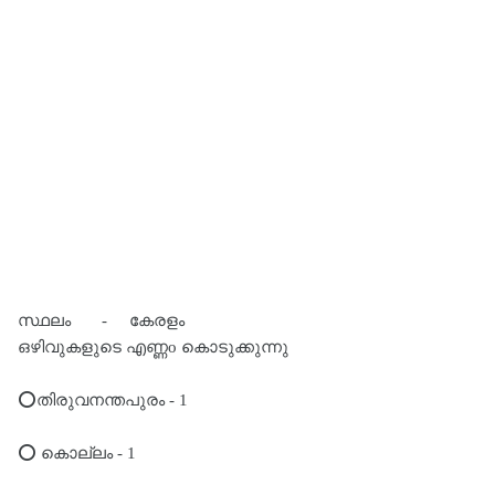
സ്ഥലം - കേരളം
ഒഴിവുകളുടെ എണ്ണo കൊടുക്കുന്നു
⭕️തിരുവനന്തപുരം - 1
⭕️ കൊല്ലം - 1